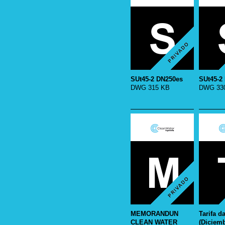
SUt45-2 DN250es
SUt45-2
DWG 315 KB
DWG 330
MEMORANDUN
Tarifa d
CLEAN WATER
(Diciem