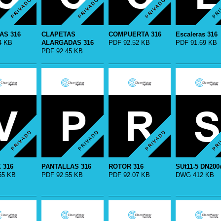
AS 316
CLAPETAS
COMPUERTA 316
Escaleras 316
4 KB
ALARGADAS 316
PDF 92.52 KB
PDF 91.69 KB
PDF 92.45 KB
 316
PANTALLAS 316
ROTOR 316
SUt11-5 DN200
55 KB
PDF 92.55 KB
PDF 92.07 KB
DWG 412 KB