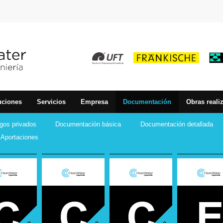
uciones
Servicios
Empresa
Documentación
Obras reali
gos privados
Documentación básica
Documentación detallada
Aportaciones